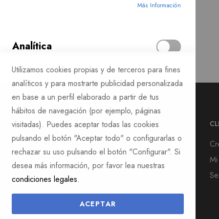
Más Información
Filtros
Analítica
Las cookies para estadísticas y analítica ayudan a los
Utilizamos cookies propias y de terceros para fines
propietarios de páginas web a comprender cómo
analíticos y para mostrarte publicidad personalizada
interactúan los visitantes con las páginas web reuniendo y
en base a un perfil elaborado a partir de tus
proporcionando información de forma anónima.
hábitos de navegación (por ejemplo, páginas
Más Información
CL
visitadas). Puedes aceptar todas las cookies
pulsando el botón "Aceptar todo" o configurarlas o
Cr
rechazar su uso pulsando el botón "Configurar". Si
Mi
desea más información, por favor lea nuestras
Se
condiciones legales
.
Whatsapp: +34 613 01 27 73
Email: hola@cuybel.com
ACEPTAR