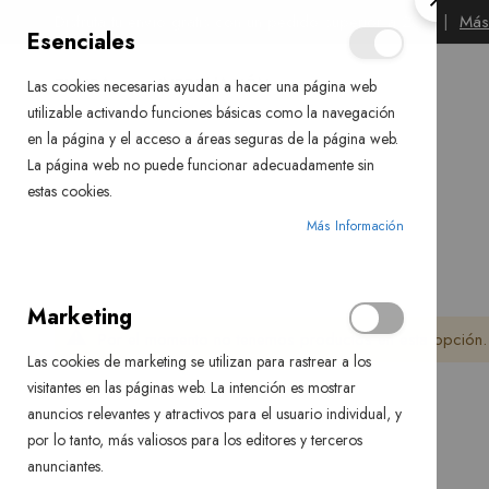
CLOSE
Disfruta tu envío gratis con un pedido superior a 20€
|
Más
Esenciales
COOKI
BAR
TIENDA
INFORMACIÓN
Las cookies necesarias ayudan a hacer una página web
utilizable activando funciones básicas como la navegación
en la página y el acceso a áreas seguras de la página web.
La página web no puede funcionar adecuadamente sin
estas cookies.
Más Información
Marketing
Por el momento no tenemos productos en esta opción.
Las cookies de marketing se utilizan para rastrear a los
visitantes en las páginas web. La intención es mostrar
anuncios relevantes y atractivos para el usuario individual, y
por lo tanto, más valiosos para los editores y terceros
anunciantes.