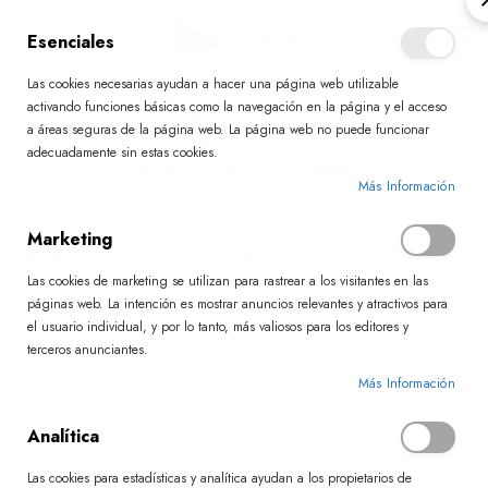
0
Esenciales
Las cookies necesarias ayudan a hacer una página web utilizable
Ir
activando funciones básicas como la navegación en la página y el acceso
Cremas
al
a áreas seguras de la página web. La página web no puede funcionar
contenido
adecuadamente sin estas cookies.
Inicio
Manos
Cremas
Más Información
Marketing
Fijar
Las cookies de marketing se utilizan para rastrear a los visitantes en las
Dirección
páginas web. La intención es mostrar anuncios relevantes y atractivos para
Descendente
el usuario individual, y por lo tanto, más valiosos para los editores y
terceros anunciantes.
Más Información
Analítica
Las cookies para estadísticas y analítica ayudan a los propietarios de