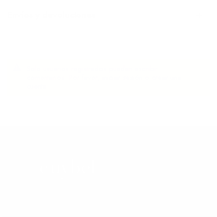
Envíos y devoluciones
Solo usuarios registrados pueden escribir
comentarios. Por favor,
iniciar sesión
o
crear una
cuenta
Whatsapp: +34 613 01 27 73