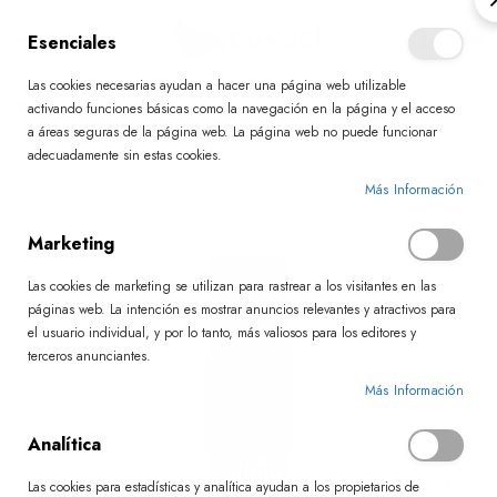
0
Esenciales
Las cookies necesarias ayudan a hacer una página web utilizable
Ir
Inicio
Foreverpink
activando funciones básicas como la navegación en la página y el acceso
al
a áreas seguras de la página web. La página web no puede funcionar
contenido
adecuadamente sin estas cookies.
Skip
Más Información
to
Marketing
the
end
Las cookies de marketing se utilizan para rastrear a los visitantes en las
of
páginas web. La intención es mostrar anuncios relevantes y atractivos para
el usuario individual, y por lo tanto, más valiosos para los editores y
the
terceros anunciantes.
images
Más Información
gallery
Analítica
Las cookies para estadísticas y analítica ayudan a los propietarios de