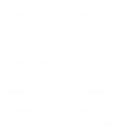
Compartir
Enviar una pregunta
Fecha estimada de entrega:
11 de Agosto, haz tu pedido
antes de
1 día
Gastos de envío:
Gratuito para pedidos superiores a
20 €
Foreverpink es un
potenciador con pigmentos para
labios y aureola
, se presenta como un gel transparente
cuyo extracto colorea el pigmento natural de tus labios.
Con este gel labial tus labios se volverán más rosados con el
uso continuado, hasta conseguir un bonito color rosado en