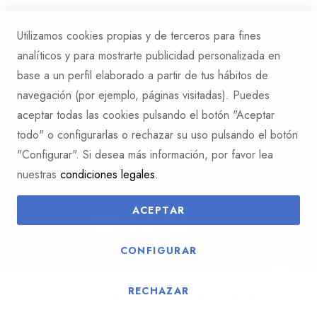
Email: hola@cuybel.com
Utilizamos cookies propias y de terceros para fines
analíticos y para mostrarte publicidad personalizada en
base a un perfil elaborado a partir de tus hábitos de
navegación (por ejemplo, páginas visitadas). Puedes
CLIENTES
aceptar todas las cookies pulsando el botón "Aceptar
todo" o configurarlas o rechazar su uso pulsando el botón
CUYBEL
"Configurar". Si desea más información, por favor lea
nuestras
condiciones legales
.
TE AYUDAMOS
ACEPTAR
CONFIGURAR
© Cuybel 2025
RECHAZAR
AÑADIR A LA CESTA
0
0