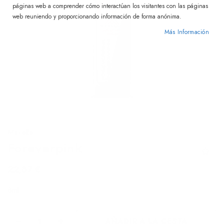
páginas web a comprender cómo interactúan los visitantes con las páginas
web reuniendo y proporcionando información de forma anónima.
Más Información
Skip
Maxelle
to
Foreverpink
the
beginning
22,87 €
of
8ml
the
images
gallery
AÑADIR A LA CESTA