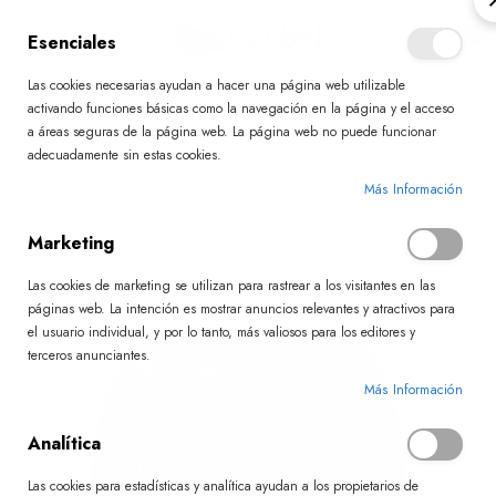
0
Esenciales
Las cookies necesarias ayudan a hacer una página web utilizable
Ir
Inicio
Hemp Sublime Ultimate Luxury Mascarilla
activando funciones básicas como la navegación en la página y el acceso
al
a áreas seguras de la página web. La página web no puede funcionar
contenido
adecuadamente sin estas cookies.
Skip
Más Información
to
Marketing
the
end
Las cookies de marketing se utilizan para rastrear a los visitantes en las
of
páginas web. La intención es mostrar anuncios relevantes y atractivos para
el usuario individual, y por lo tanto, más valiosos para los editores y
the
terceros anunciantes.
images
Más Información
gallery
Analítica
Las cookies para estadísticas y analítica ayudan a los propietarios de