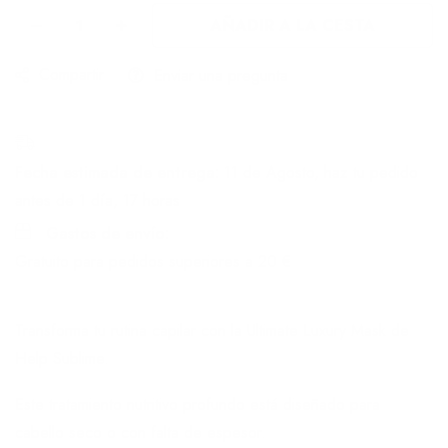
AÑADIR A LA CESTA
Compartir
Enviar una pregunta
Fecha estimada de entrega:
11 de Agosto, haz tu pedido
antes de
1 día, 17 horas
Gastos de envío:
Gratuito para pedidos superiores a
20 €
Transforma tu rutina capilar con la Ultimate Luxury Mask de
Help Sublime.
Este tratamiento nutritivo profundo está diseñado para
cabello seco o con falta de espesor.