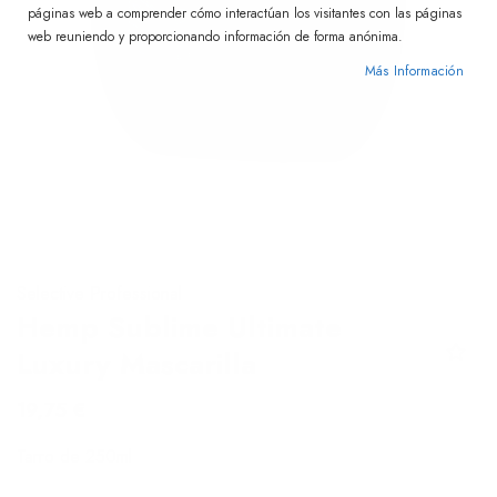
páginas web a comprender cómo interactúan los visitantes con las páginas
web reuniendo y proporcionando información de forma anónima.
Más Información
Skip
Selective Professional
to
Hemp Sublime Ultimate
the
Luxury Mascarilla
beginning
of
19,75 €
the
images
Tarro de 250ml
gallery