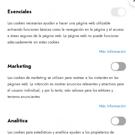
0
Esenciales
Las cookies necesarias ayudan a hacer una página web utilizable
Ir
Inicio
BDR Re-charge con ácido hialurónico
activando funciones básicas como la navegación en la página y el acceso
al
a áreas seguras de la página web. La página web no puede funcionar
contenido
adecuadamente sin estas cookies.
Skip
Más Información
to
Marketing
the
end
Las cookies de marketing se utilizan para rastrear a los visitantes en las
of
páginas web. La intención es mostrar anuncios relevantes y atractivos para
el usuario individual, y por lo tanto, más valiosos para los editores y
the
terceros anunciantes.
images
Más Información
gallery
Analítica
Las cookies para estadísticas y analítica ayudan a los propietarios de