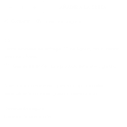
AÑADIR A LA CESTA
Compartir
Enviar una pregunta
Fecha estimada de entrega:
10 de Agosto, haz tu pedido
antes de
9 horas
Gastos de envío:
Este producto tiene envío gratuito
Suero de ácido hialurónico para todo tipo de pieles,
especialmente normales, grasas o deshidratadas.
Devolución segura
Garantía de satisfacción