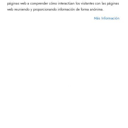
páginas web a comprender cómo interactúan los visitantes con las páginas
web reuniendo y proporcionando información de forma anónima.
Más Información
Skip
BDR
to
BDR Re-charge con ácido
the
hialurónico
beginning
of
84,00 €
the
images
50 ml.
gallery