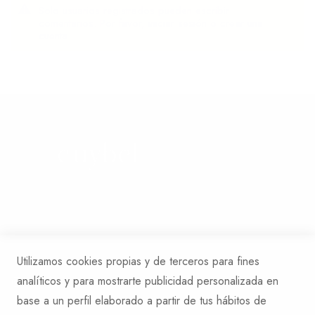
Solo usuarios registrados pueden escribir
comentarios. Por favor,
iniciar sesión
o
crear una
cuenta
Whatsapp: +34 613 01 27 73
Email: hola@cuybel.com
Utilizamos cookies propias y de terceros para fines
analíticos y para mostrarte publicidad personalizada en
base a un perfil elaborado a partir de tus hábitos de